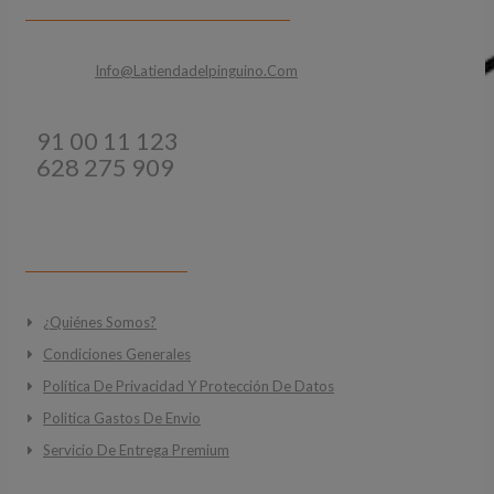
Email:
Info@latiendadelpinguino.com
Teléfonos:
91 00 11 123
628 275 909
INFORMACIÓN
¿Quiénes Somos?
Condiciones Generales
Política De Privacidad Y Protección De Datos
Politica Gastos De Envio
Servicio De Entrega Premium