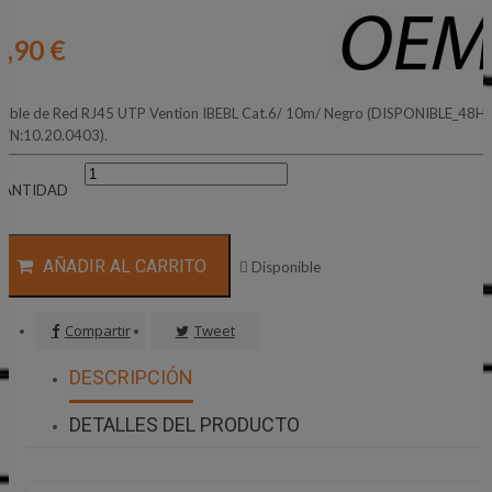
4,90 €
able de Red RJ45 UTP Vention IBEBL Cat.6/ 10m/ Negro (DISPONIBLE_48H)
P/N:10.20.0403).
CANTIDAD
AÑADIR AL CARRITO

Disponible
Compartir
Tweet
DESCRIPCIÓN
DETALLES DEL PRODUCTO