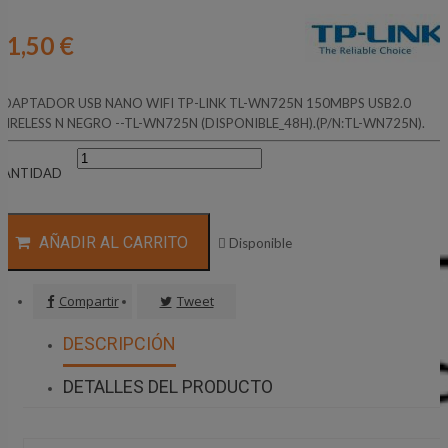
11,50 €
ADAPTADOR USB NANO WIFI TP-LINK TL-WN725N 150MBPS USB2.0
IRELESS N NEGRO --TL-WN725N (DISPONIBLE_48H).(P/N:TL-WN725N).
CANTIDAD
AÑADIR AL CARRITO

Disponible
Compartir
Tweet
DESCRIPCIÓN
DETALLES DEL PRODUCTO