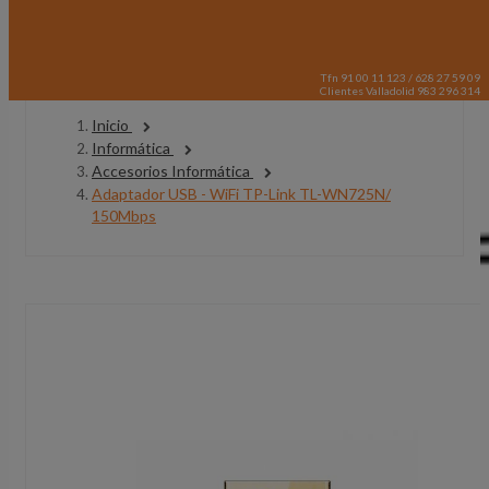
Tfn 91 00 11 123 / 628 27 59 09
Clientes Valladolid 983 296 314
Inicio
Informática
Accesorios Informática
Adaptador USB - WiFi TP-Link TL-WN725N/
150Mbps