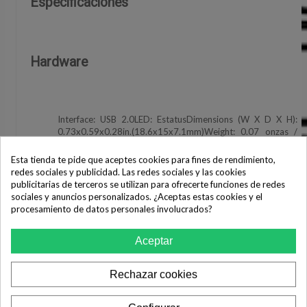
Especificaciones
Hardware
Interface: USB 2.0LED: EstatusDimensions (W X D X H):
0.73x0.59x0.28in.(18.6x15x7.1mm)Weight: 0.07 onzas /
2.1 gramos (Sin empaque)Antenna: Antena interna
Esta tienda te pide que aceptes cookies para fines de rendimiento,
redes sociales y publicidad. Las redes sociales y las cookies
publicitarias de terceros se utilizan para ofrecerte funciones de redes
Wireless
sociales y anuncios personalizados. ¿Aceptas estas cookies y el
procesamiento de datos personales involucrados?
Wireless Standards: IEEE 802.11b, IEEE 802.11g, IEEE
Aceptar
802.11nFrequency: 2.400-2.4835GHzSignal Rate:
11b: Hasta 11Mbps (dinámico)11g: Hasta 54Mbps
(dinámico)11n: Hasta 150Mbps (dinámico)
Rechazar cookies
EIRP: <20dBmReception Sensitivity:
130M: -68dBm10 PER108M: -68dBm10 PER54M: