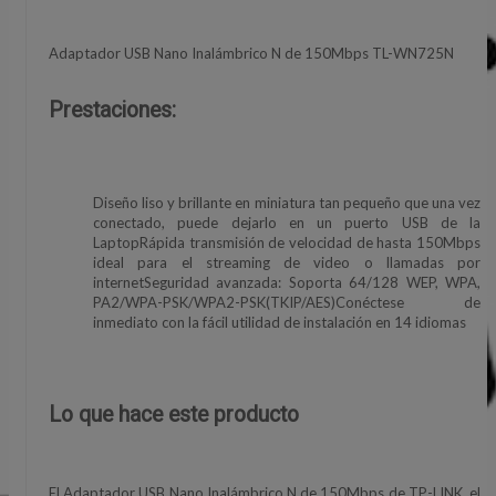
Adaptador USB Nano Inalámbrico N de 150Mbps TL-WN725N
Prestaciones:
Diseño liso y brillante en miniatura tan pequeño que una vez
conectado, puede dejarlo en un puerto USB de la
LaptopRápida transmisión de velocidad de hasta 150Mbps
ideal para el streaming de video o llamadas por
internetSeguridad avanzada: Soporta 64/128 WEP, WPA,
PA2/WPA-PSK/WPA2-PSK(TKIP/AES)Conéctese de
inmediato con la fácil utilidad de instalación en 14 idiomas
Lo que hace este producto
El Adaptador USB Nano Inalámbrico N de 150Mbps de TP-LINK, el