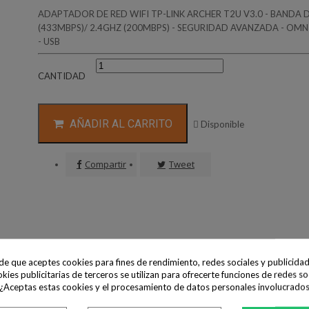
ADAPTADOR DE RED WIFI TP-LINK ARCHER T2U V3.0 - BANDA 
(433MBPS)/ 2.4GHZ (200MBPS) - SEGURIDAD AVANZADA - OM
- USB
CANTIDAD
AÑADIR AL CARRITO

Disponible
Compartir
Tweet
ide que aceptes cookies para fines de rendimiento, redes sociales y publicidad
okies publicitarias de terceros se utilizan para ofrecerte funciones de redes so
ra
 ¿Aceptas estas cookies y el procesamiento de datos personales involucrado
P 64/128 bit, WPA-PSK/WPA2-PSK, 802.1x
, OFDM, 16-QAM, 64-QAM, 256-QAM