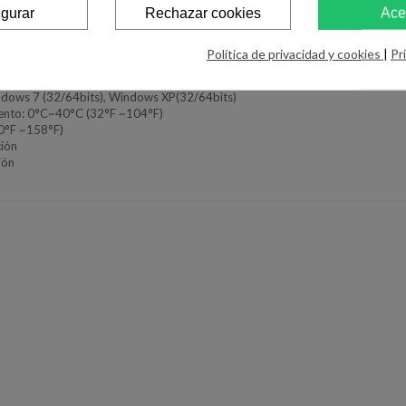
igurar
Rechazar cookies
Ace
cher T2U
Política de privacidad y cookies
|
Pr
indows 7 (32/64bits), Windows XP(32/64bits)
iento: 0°C~40°C (32°F ~104°F)
0°F ~158°F)
ión
ión