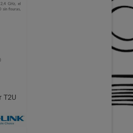
2,4 GHz, el
sin fisuras,
)
r T2U