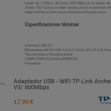
banda de 5 GHz o de hasta 200 Mbps en la banda de 
Archer T2U V3.0 es la mejor opción para la transmisión HD 
juegos en línea y otras tareas intensivas de banda ancha.
Especificaciones técnicas
Interfaces: USB 2.0
Dimensiones (W X D X H): 1.6×0.7×0.3 in. (41×19.5×8.7mm
Tipo de Antena: Omnidireccional
CARACTERÍSTICAS INALÁMBRICAS
Frecuencia:
Adaptador USB - WiFi TP-Link Arche
11a,
V3/ 600Mbps
17,90 €