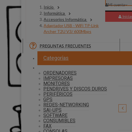
Mi cuenta
Inicio
Informática
Inicia
Accesorios Informática
Adaptador USB - WiFi TP-Link
Archer T2U V3/ 600Mbps
PREGUNTAS FRECUENTES
30 P
Categorías
ORDENADORES
IMPRESORAS
MONITORES
PENDRIVES Y DISCOS DUROS
PERIFÉRICOS
GPS
REDES-NETWORKING
SAI-UPS
SOFTWARE
Equip
CONSUMIBLES
FAX
CONSOLAS