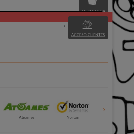
MI CESTA (0)
ACCESO CLIENTES
Norton
Zephir
Siemens