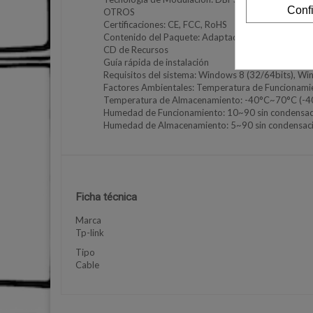
Conf
OTROS
Certificaciones: CE, FCC, RoHS
Contenido del Paquete: Adaptador inalámbrico Ar
CD de Recursos
Guía rápida de instalación
Requisitos del sistema: Windows 8 (32/64bits), W
Factores Ambientales: Temperatura de Funcionam
Temperatura de Almacenamiento: -40°C~70°C (-4
Humedad de Funcionamiento: 10~90 sin condensac
Humedad de Almacenamiento: 5~90 sin condensac
Ficha técnica
Marca
Tp-link
Tipo
Cable