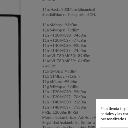
11n: Hasta 200Mbps(dinámico)
Sensibilidad de Recepción: 5GHz:
11a 6Mbps: -94dBm
11a 54Mbps: -78dBm
11n HT20 MCS0: -94dBm
11n HT20 MCS7: -77dBm
11n HT40 MCS0: -92dBm
11n HT40 MCS7: -74dBm
11ac VHT80 MCS0: -89dBm
11ac VHT80 MCS9: -64dBm
2.4GHz:
11b 1Mbps: -99dBm
11b 11Mbps: -91dBm
11g 6Mbps: -94dBm
11g 54Mbps: -77dBm
11n HT20 MCS0: -95dBm
11n HT20 MCS7: -76dBm
11n HT40 MCS0: -92dBm
11n HT40 MCS7: -73dBm
Esta tienda te p
PIRE: lt;20dBm (PIRE)
sociales y las co
Modos Inalámbricos: Ad-Hoc / Modo infraestructu
personalizados.
Seguridad Inalámbrica: Soporta encriptación WE
Tecnología de Modulación: DBPSK, DQPSK, CCK